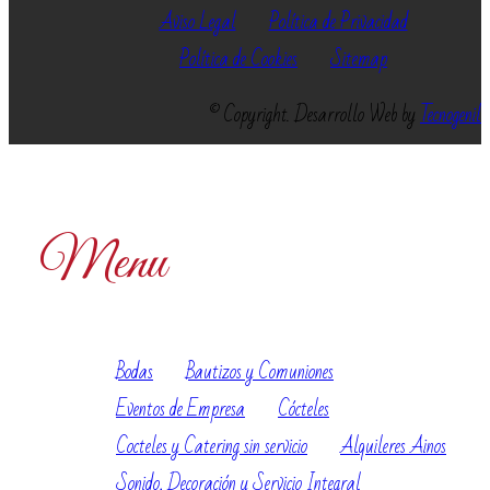
Aviso Legal
Política de Privacidad
Política de Cookies
Sitemap
© Copyright. Desarrollo Web by
Tecnogenil
Menu
Bodas
Bautizos y Comuniones
Eventos de Empresa
Cócteles
Cocteles y Catering sin servicio
Alquileres Ainos
Sonido, Decoración y Servicio Integral