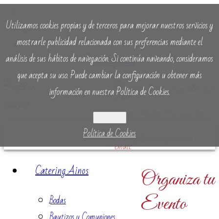
Utilizamos cookies propias y de terceros para mejorar nuestros servicios y
mostrarle publicidad relacionada con sus preferencias mediante el
análisis de sus hábitos de navegación. Si continúa naveando, consideramos
que acepta su uso. Puede cambiar la configuración u obtener más
Dpto. Catering 679 685 923
información en nuestra Política de Cookies.
Dpto. Alquiler 685 454 800
Aceptar
Política de Cookies
info@cateringainos.com
Catering Ainos
Organiza tu
Bodas
Evento
Bautizos y Comuniones